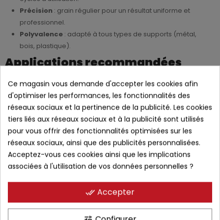
Précision
: grain régulier pour un résultat uniforme et
professionnel.
Polyvalence
: adapté à tous types de supports (métal,
bois, plastique).
Applications recommandées
Ateliers de carrosserie automobile
Ce magasin vous demande d'accepter les cookies afin
Finitions et préparation des surfaces pour peinture
d'optimiser les performances, les fonctionnalités des
Travaux industriels et maintenance
réseaux sociaux et la pertinence de la publicité. Les cookies
Projets de bricolage exigeants en ponçage
tiers liés aux réseaux sociaux et à la publicité sont utilisés
Pourquoi choisir Sunmight Gold ?
pour vous offrir des fonctionnalités optimisées sur les
réseaux sociaux, ainsi que des publicités personnalisées.
Efficacité prouvée
: enlèvement rapide et finition parfaite
Acceptez-vous ces cookies ainsi que les implications
Fiabilité professionnelle
: résistance élevée à l’usure
associées à l'utilisation de vos données personnelles ?
Polyvalence
: fonctionne sur différents matériaux et
supports
Accepter
done_all
Confort d’utilisation
: facile à fixer et à remplacer sur
votre ponceuse
Configurer
tune