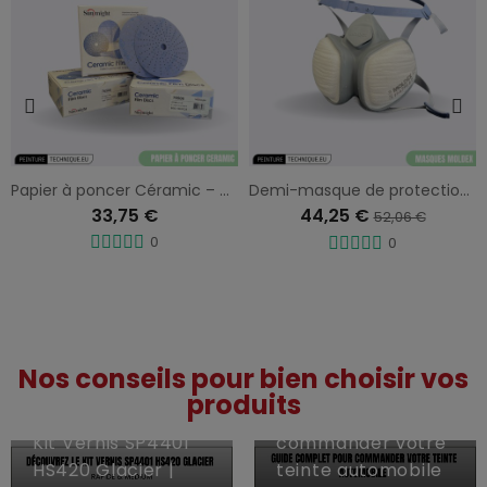
Papier à poncer Céramic – Coupe rapide et finition uniforme
Demi-masque de protection – Adhésion optimale aux gaz et poussières
33,75 €
44,25 €
52,06 €
0
0
22 Fév, 2026
Nos conseils pour bien choisir vos
Guide complet :
produits
27 Peut, 2026
Comment
Kit Vernis SP4401
commander votre
HS420 Glacier |
teinte automobile