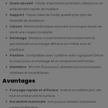
Grain abrasif
: Oxyde d’aluminium premium, idéal pour un
enlèvement rapide de matière.
Support
: Papier latex de haute qualité pour plus de
flexibilité et résistance.
Liaison
: Résine phénolique assurant une longue durée de
vie et une coupe constante.
Enrobage
: Manteau ouvert limitant l’encrassement et
garantissant un ponçage efficace sur métal, bois et
plastique.
Fixation
: Compatible avec système auto-agrippant (Hook
& Loop) pour un montage et un remplacement faciles.
Diamètre
: 150 mm (6 pouces), standard pour ponceuses
orbitales et excentriques.
Avantages
Ponçage rapide et efficace
: enlève la matière plus vite
tout en préservant la surface.
Durabilité maximale
: conçu pour résister à plusieurs
cycles d’utilisation.