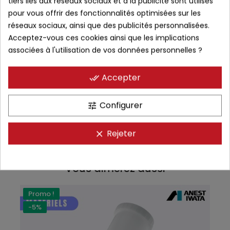
tiers liés aux réseaux sociaux et à la publicité sont utilisés
Menuiserie / Bois : finition peinture ou vernis sur mobilier.
pour vous offrir des fonctionnalités optimisées sur les
Industrie : surfaces métalliques, structures nécessitant
réseaux sociaux, ainsi que des publicités personnalisées.
finition de qualité.
Acceptez-vous ces cookies ainsi que les implications
Utilisation polyvalente : apprêt, base, vernis — un seul
associées à l'utilisation de vos données personnelles ?
pistolet pour plusieurs usages.
Accepter
done_all
DÉTAILS DU PRODUIT
Configurer
tune
DOCUMENTS JOINTS
Rejeter
COMMENTAIRES
clear
Vous aimerez aussi
Promo !
-5%