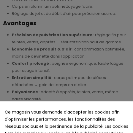
Corps en aluminium poli, nettoyage facile.
Réglage du jet et du débit d’air pour précision accrue.
Avantages
Précision de pulvérisation supérieure
: réglage fin pour
teintes, vernis, apprêts — résultat finition haut de gamme.
Économie de produit & d’air
: consommation optimisée,
moins de devinette dans l’application.
Confort prolongé
: poignée ergonomique, faible fatigue
pour usage intensif.
Entretien simplifié
: corps poli + peu de pièces
détachées → gain de temps en atelier.
Polyvalence
: adapté à apprêts, teintes, vernis, même
haute viscosité.
Applications recommandées
Ce magasin vous demande d'accepter les cookies afin
d'optimiser les performances, les fonctionnalités des
Ateliers carrosserie automobile : teinte & vernis de
réseaux sociaux et la pertinence de la publicité. Les cookies
précision.